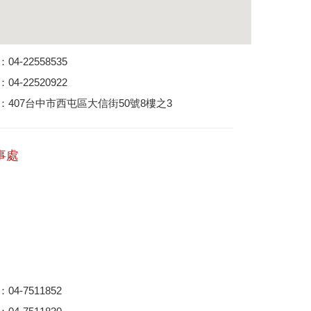
4-22558535
4-22520922
：407台中市西屯區大信街50號8樓之3
事處
4-7511852