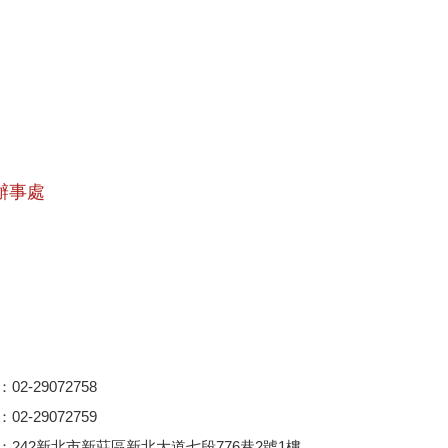
辦事處
2-29072758
2-29072759
：242新北市新莊區新北大道七段776巷2號1樓