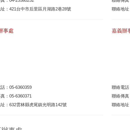
：04-25580252
聯絡傳真：0
址：421台中市后里區月湖路2巷28號
聯絡地址
辦事處
嘉義辦
：05-6360359
聯絡電話：0
：05-6360371
聯絡傳真：0
址：632雲林縣虎尾鎮光明路142號
聯絡地址