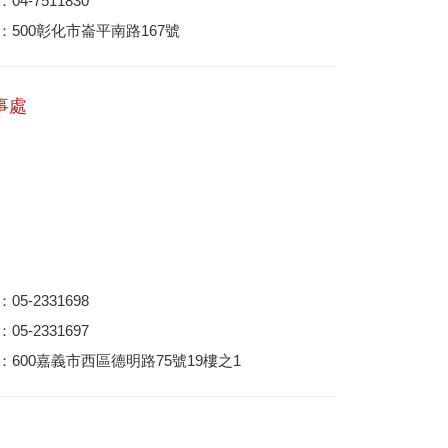
4-7511830
：500彰化市崙平南路167號
事處
5-2331698
5-2331697
：600嘉義市西區德明路75號19樓之1